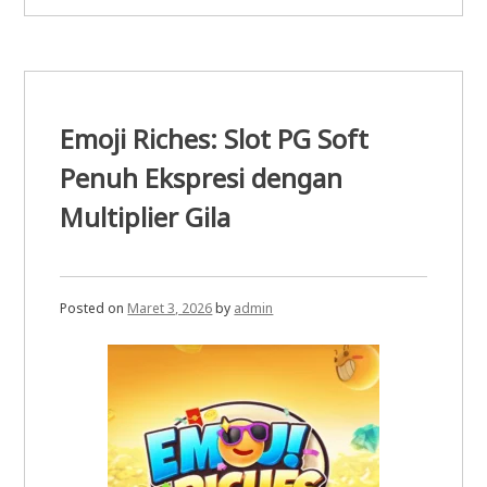
Osbourne:
Slot
Ikon
Rock
dengan
Energi
Legendaris
Emoji Riches: Slot PG Soft
Sang
Prince
Penuh Ekspresi dengan
of
Darkness
Multiplier Gila
Posted on
Maret 3, 2026
by
admin