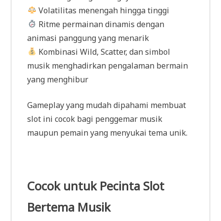
Volatilitas menengah hingga tinggi
Ritme permainan dinamis dengan
animasi panggung yang menarik
Kombinasi Wild, Scatter, dan simbol
musik menghadirkan pengalaman bermain
yang menghibur
Gameplay yang mudah dipahami membuat
slot ini cocok bagi penggemar musik
maupun pemain yang menyukai tema unik.
Cocok untuk Pecinta Slot
Bertema Musik