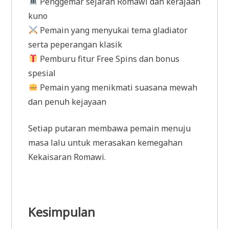
Penggemar sejarah Romawi dan kerajaan
kuno
Pemain yang menyukai tema gladiator
serta peperangan klasik
Pemburu fitur Free Spins dan bonus
spesial
Pemain yang menikmati suasana mewah
dan penuh kejayaan
Setiap putaran membawa pemain menuju
masa lalu untuk merasakan kemegahan
Kekaisaran Romawi.
Kesimpulan