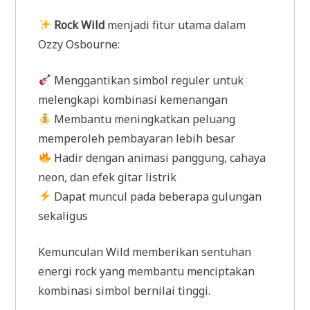
Rock Wild
menjadi fitur utama dalam
Ozzy Osbourne:
Menggantikan simbol reguler untuk
melengkapi kombinasi kemenangan
Membantu meningkatkan peluang
memperoleh pembayaran lebih besar
Hadir dengan animasi panggung, cahaya
neon, dan efek gitar listrik
Dapat muncul pada beberapa gulungan
sekaligus
Kemunculan Wild memberikan sentuhan
energi rock yang membantu menciptakan
kombinasi simbol bernilai tinggi.