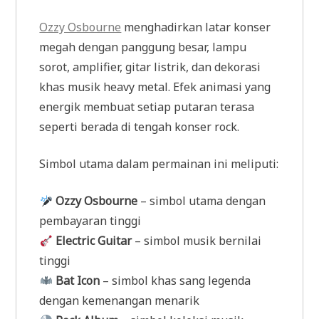
Ozzy Osbourne
menghadirkan latar konser
megah dengan panggung besar, lampu
sorot, amplifier, gitar listrik, dan dekorasi
khas musik heavy metal. Efek animasi yang
energik membuat setiap putaran terasa
seperti berada di tengah konser rock.
Simbol utama dalam permainan ini meliputi:
Ozzy Osbourne
– simbol utama dengan
pembayaran tinggi
Electric Guitar
– simbol musik bernilai
tinggi
Bat Icon
– simbol khas sang legenda
dengan kemenangan menarik