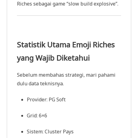
Riches sebagai game “slow build explosive”.
Statistik Utama Emoji Riches
yang Wajib Diketahui
Sebelum membahas strategi, mari pahami
dulu data teknisnya.
Provider: PG Soft
Grid: 6×6
Sistem: Cluster Pays