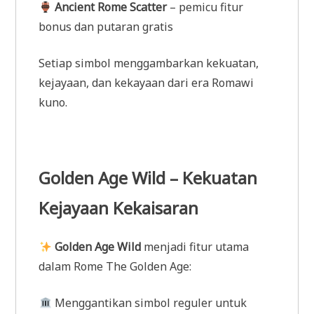
Ancient Rome Scatter
– pemicu fitur
bonus dan putaran gratis
Setiap simbol menggambarkan kekuatan,
kejayaan, dan kekayaan dari era Romawi
kuno.
Golden Age Wild – Kekuatan
Kejayaan Kekaisaran
Golden Age Wild
menjadi fitur utama
dalam Rome The Golden Age:
Menggantikan simbol reguler untuk