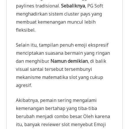
paylines tradisional.
Sebaliknya
, PG Soft
menghadirkan sistem cluster pays yang
membuat kemenangan muncul lebih
fleksibel.
Selain itu, tampilan penuh emoji ekspresif
menciptakan suasana bermain yang ringan
dan menghibur.
Namun demikian
, di balik
visual santai tersebut tersembunyi
mekanisme matematika slot yang cukup
agresif.
Akibatnya, pemain sering mengalami
kemenangan bertahap yang tiba-tiba
berubah menjadi combo besar. Oleh karena
itu, banyak reviewer slot menyebut Emoji