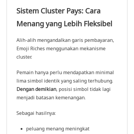
Sistem Cluster Pays: Cara
Menang yang Lebih Fleksibel
Alih-alih mengandalkan garis pembayaran,
Emoji Riches menggunakan mekanisme
cluster.
Pemain hanya perlu mendapatkan minimal
lima simbol identik yang saling terhubung.
Dengan demikian
, posisi simbol tidak lagi
menjadi batasan kemenangan.
Sebagai hasilnya:
peluang menang meningkat