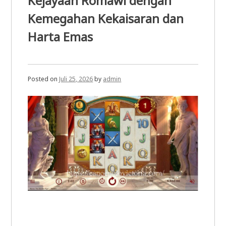
Kejayaan Romawi dengan
Kemegahan Kekaisaran dan
Harta Emas
Posted on
Juli 25, 2026
by
admin