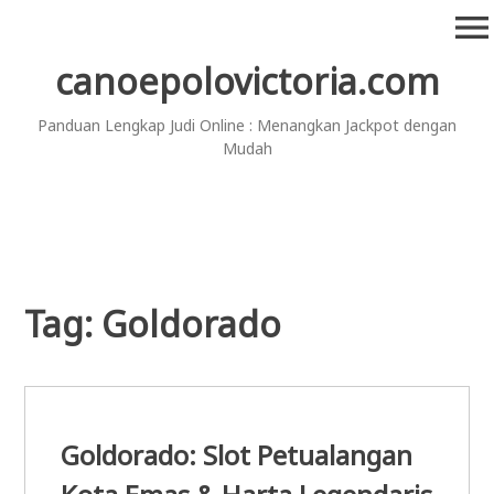
Skip
menu
to
content
canoepolovictoria.com
Panduan Lengkap Judi Online : Menangkan Jackpot dengan
Mudah
Tag:
Goldorado
Goldorado: Slot Petualangan