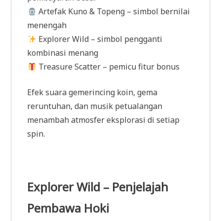
Artefak Kuno & Topeng – simbol bernilai
menengah
Explorer Wild – simbol pengganti
kombinasi menang
Treasure Scatter – pemicu fitur bonus
Efek suara gemerincing koin, gema
reruntuhan, dan musik petualangan
menambah atmosfer eksplorasi di setiap
spin.
Explorer Wild – Penjelajah
Pembawa Hoki