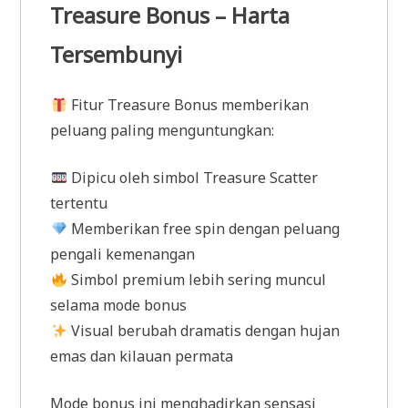
Treasure Bonus – Harta
Tersembunyi
Fitur Treasure Bonus memberikan
peluang paling menguntungkan:
Dipicu oleh simbol Treasure Scatter
tertentu
Memberikan free spin dengan peluang
pengali kemenangan
Simbol premium lebih sering muncul
selama mode bonus
Visual berubah dramatis dengan hujan
emas dan kilauan permata
Mode bonus ini menghadirkan sensasi